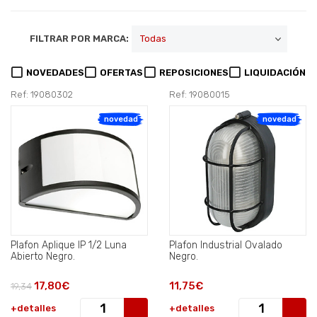
FILTRAR POR MARCA:
NOVEDADES
OFERTAS
REPOSICIONES
LIQUIDACIÓN
Ref: 19080302
Ref: 19080015
novedad
novedad
Plafon Aplique IP 1/2 Luna
Plafon Industrial Ovalado
Abierto Negro.
Negro.
17,80€
11,75€
19,34
+detalles
+detalles