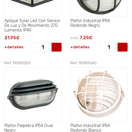
Aplique Solar Led Con Sensor
Plafon Industrial IP54
De Luz y De Movimiento 270
Redondo Negro.
Lumenes IP4X.
21,95€
7,25€
8,82
+detalles
+detalles
Ref: 19080050
Ref: 19080040
Plafon Palpebra IP54 Oval
Plafon Industrial IP54
Negro .
Redondo Blanco .