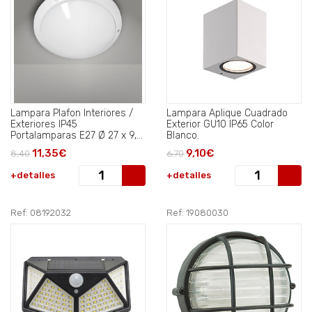
Lampara Plafon Interiores /
Lampara Aplique Cuadrado
Exteriores IP45
Exterior GU10 IP65 Color
Portalamparas E27 Ø 27 x 9,5
Blanco.
cm..
11,35€
9,10€
8,40
6,70
+detalles
+detalles
Ref: 08192032
Ref: 19080030