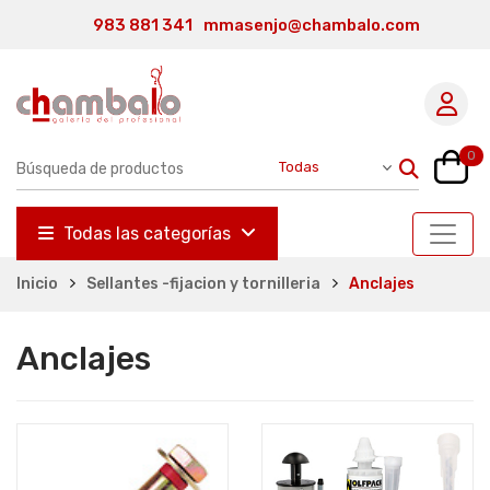
983 881 341
mmasenjo@chambalo.com
0
Todas las categorías
Inicio
Sellantes -fijacion y tornilleria
Anclajes
Anclajes