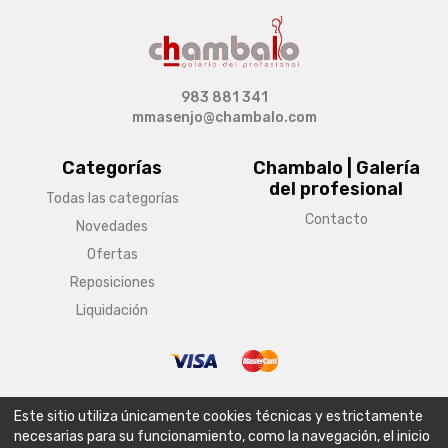
983 881 341
mmasenjo@chambalo.com
Categorías
Chambalo | Galería
del profesional
Todas las categorías
Contacto
Novedades
Ofertas
Reposiciones
Liquidación
© Copyright 2026 Chambalo | Galería del profesional
Este sitio utiliza únicamente cookies técnicas y estrictamente
Aviso legal
Condiciones generales de venta
Política de envío
necesarias para su funcionamiento, como la navegación, el inicio