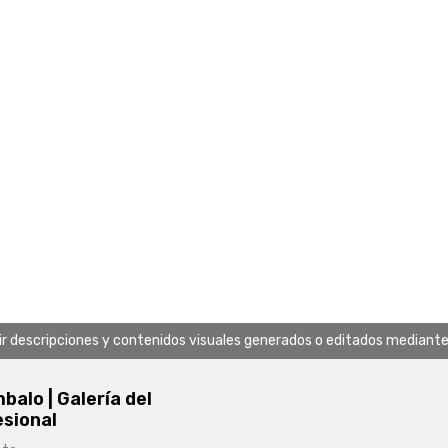
uir descripciones y contenidos visuales generados o editados mediante in
alo | Galería del
esional