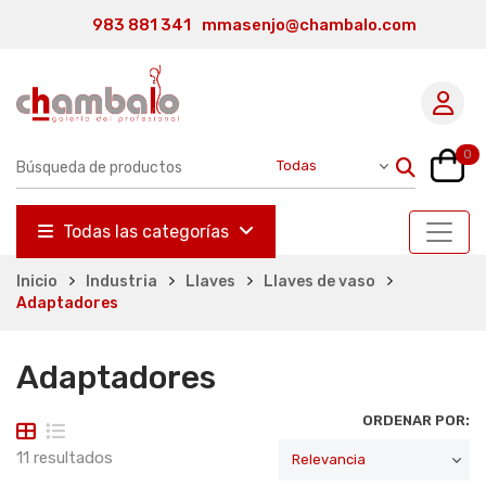
983 881 341
mmasenjo@chambalo.com
0
Todas las categorías
Inicio
Industria
Llaves
Llaves de vaso
Adaptadores
Adaptadores
ORDENAR POR:
11 resultados