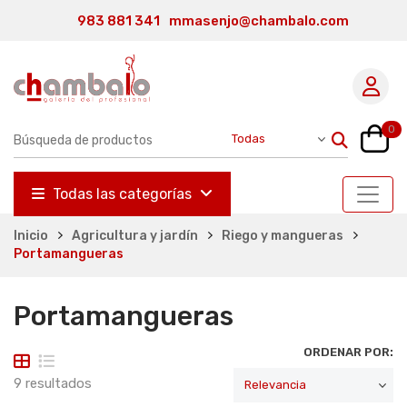
983 881 341
mmasenjo@chambalo.com
0
Todas las categorías
Inicio
Agricultura y jardín
Riego y mangueras
Portamangueras
Portamangueras
ORDENAR POR:
9 resultados