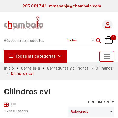
983 881 341
mmasenjo@chambalo.com
0
Todas las categorías
Inicio
Cerrajeria
Cerraduras y cilindros
Cilindros
Cilindros cvl
Cilindros cvl
ORDENAR POR:
15 resultados