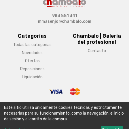
983 881 341
mmasenjo@chambalo.com
Categorías
Chambalo | Galería
del profesional
Todas las categorías
Contacto
Novedades
Ofertas
Reposiciones
Liquidación
© Copyright 2026 Chambalo | Galería del profesional
Este sitio utiliza únicamente cookies técnicas y estrictamente
Aviso legal
Condiciones generales de venta
Política de envío
necesarias para su funcionamiento, como la navegación, el inicio
de sesión y el carrito de la compra.
Política de privacidad
Política de cookies
Configurar cookies