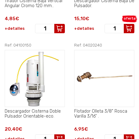
Tirador Cisterna Baja Vertical
Descargador Cisterna Baja De
Angular Cromo 120 mm..
Pulsador.
4,85€
15,10€
oferta
+detalles
+detalles
Ref: 04100150
Ref: 04020240
Descargador Cisterna Doble
Flotador Olleta 3/8" Rosca
Pulsador Orientable-eco.
Varilla 3/16" .
20,40€
6,95€
+detalles
+detalles