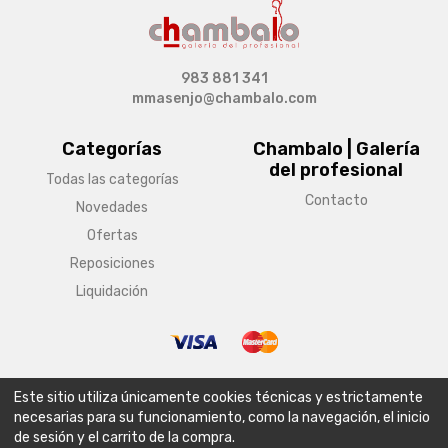
983 881 341
mmasenjo@chambalo.com
Categorías
Chambalo | Galería
del profesional
Todas las categorías
Contacto
Novedades
Ofertas
Reposiciones
Liquidación
© Copyright 2026 Chambalo | Galería del profesional
Este sitio utiliza únicamente cookies técnicas y estrictamente
Aviso legal
Condiciones generales de venta
Política de envío
necesarias para su funcionamiento, como la navegación, el inicio
de sesión y el carrito de la compra.
Política de privacidad
Política de cookies
Configurar cookies