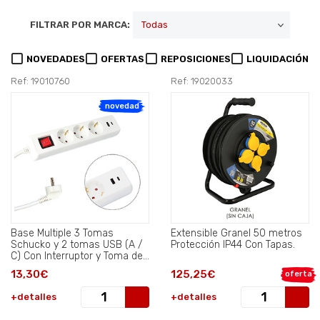
FILTRAR POR MARCA:
NOVEDADES
OFERTAS
REPOSICIONES
LIQUIDACIÓN
Ref: 19010760
Ref: 19020033
novedad
Base Multiple 3 Tomas
Extensible Granel 50 metros
Schucko y 2 tomas USB (A /
Protección IP44 Con Tapas.
C) Con Interruptor y Toma de
Tierra.
13,30€
125,25€
oferta
+detalles
+detalles