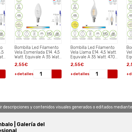
to
Bombilla Led Filamento
Bombilla Led Filamento
Bo
4,5
Vela Esmerilada E14. 4,5
Vela Llama E14. 4,5 Watt.
Vel
tt.
Watt. Equivale A 35 Watt.
Equivale A 35 Watt. 470
Eq
ida
470 Lumenes. Luz
Lumenes. Luz Calida
Lu
2,55€
2,55€
2,
Neutra 4000º K..
2700º K..
40
+detalles
+detalles
+d
uir descripciones y contenidos visuales generados o editados mediante in
alo | Galería del
esional