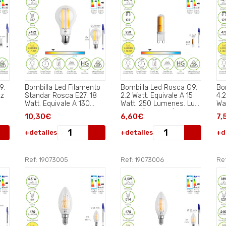
9.
Bombilla Led Filamento
Bombilla Led Rosca G9.
Bo
uz
Standar Rosca E27. 18
2.2 Watt. Equivale A 15
4.2
Watt. Equivale A 130
Watt. 250 Lumenes. Luz
Wa
Watt. 2462 Lumenes.
Calida (3000º K.).
Cal
10,30€
6,60€
7,
Luz Calida 2.700 º K..
+detalles
+detalles
+d
Ref: 19073005
Ref: 19073006
Ref