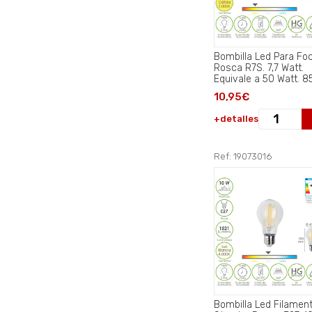
Bombilla Led Para Fo
Rosca R7S. 7,7 Watt.
Equivale a 50 Watt. 8
Lumenes. Luz Cálida
10,95€
(3000º K.).
+detalles
Ref: 19073016
Bombilla Led Filamen