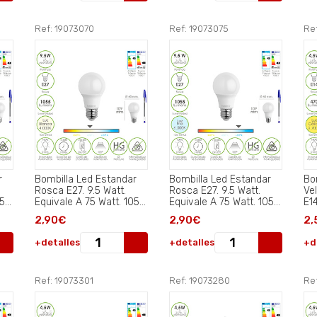
Ref: 19073070
Ref: 19073075
Re
r
Bombilla Led Estandar
Bombilla Led Estandar
Bo
Rosca E27. 9.5 Watt.
Rosca E27. 9.5 Watt.
Ve
055
Equivale A 75 Watt. 1055
Equivale A 75 Watt. 1055
E14
Lumenes. Luz Neutra
Lumenes. Luz Fría
35
2,90€
2,90€
2,
(4000º K.).
(6500º K.).
Luz
+detalles
+detalles
+d
Ref: 19073301
Ref: 19073280
Re