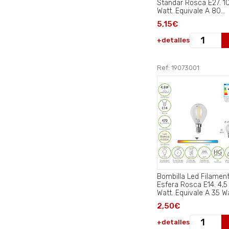
Standar Rosca E27. 1
Watt. Equivale A 80
Watt. 1521 Lumenes. 
5,15€
Neutra 4000º K..
+detalles
Ref: 19073001
Bombilla Led Filamen
Esfera Rosca E14. 4,5
Watt. Equivale A 35 Wa
470 Lumenes. Luz
2,50€
Neutra 4000º K..
+detalles