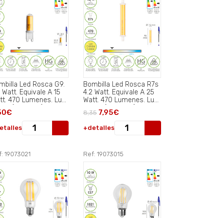
mbilla Led Rosca G9.
Bombilla Led Rosca R7s
 Watt. Equivale A 15
4.2 Watt. Equivale A 25
tt. 470 Lumenes. Luz
Watt. 470 Lumenes. Luz
ida (3000º K.).
Calida (3000º K.).
50€
7,95€
8,35
etalles
+detalles
: 19073021
Ref: 19073015