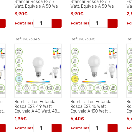
0
Standar Rosca E27. 7
Standar Rosca E27. 7
Es
Watt. Equivale A 50 Watt.
Watt. Equivale A 50 Watt.
Wa
Luz
806 Lumenes. Luz
806 Lumenes. Luz
47
3,90€
3,90€
2,
Calida 2700º K..
Neutra 4000º K..
270
+detalles
+detalles
+d
Ref: 19073046
Ref: 19073095
Re
to
Bombilla Led Estandar
Bombilla Led Estandar
Bo
Rosca E27. 4.9 Watt.
Rosca E27. 16 Watt.
Ro
tt.
Equivale A 40 Watt. 480
Equivale A 130 Watt.
Eq
Lumenes. Luz Fria
1901 Lumenes. Luz
19
1,95€
6,40€
6,
(6500º K.).
Calida 2.700º K..
Bl
+detalles
+detalles
+d