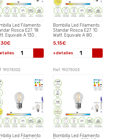
mbilla Led Filamento
Bombilla Led Filamento
andar Rosca E27. 18
Standar Rosca E27. 10
tt. Equivale A 130
Watt. Equivale A 80
tt. 2462 Lumenes.
Watt. 1521 Lumenes. Luz
,30€
5,15€
z Neutra 4000º K..
Calida 2700º K..
etalles
+detalles
f: 19073002
Ref: 19073003
mbilla Led Filamento
Bombilla Led Filamento