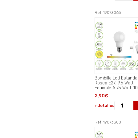
Ref: 19073065
Bombilla Led Estanda
Rosca E27. 9.5 Watt.
Equivale A 75 Watt. 1
Lumenes. Luz Cálida
2,90€
(2700º K).
+detalles
Ref: 19073300