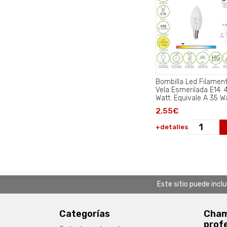
Bombilla Led Filamen
Vela Esmerilada E14. 
Watt. Equivale A 35 Wa
470 Lumenes. Luz Cal
2,55€
2700º K..
+detalles
Este sitio puede incl
Categorías
Chamb
prof