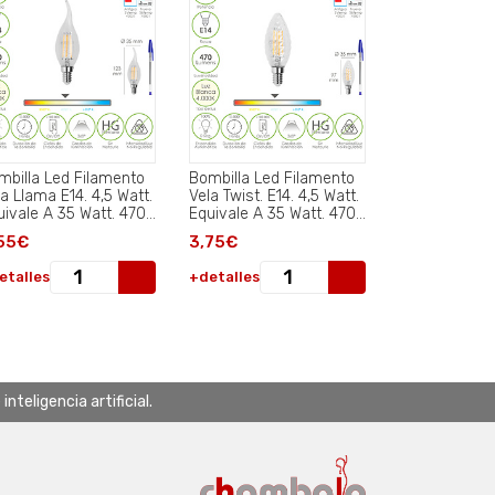
mbilla Led Filamento
Bombilla Led Filamento
a Llama E14. 4,5 Watt.
Vela Twist. E14. 4,5 Watt.
uivale A 35 Watt. 470
Equivale A 35 Watt. 470
menes. Luz Neutra
Lumenes. Luz Neutra
55€
3,75€
00º K..
4.000º K..
etalles
+detalles
teligencia artificial.