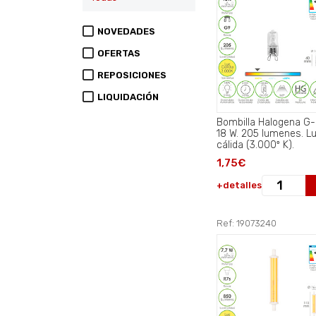
NOVEDADES
OFERTAS
REPOSICIONES
LIQUIDACIÓN
Bombilla Halogena G-
18 W. 205 lumenes. L
cálida (3.000º K).
1,75€
+detalles
Ref: 19073240