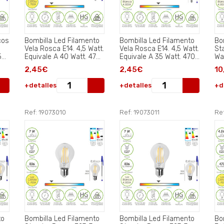
cos
Bombilla Led Filamento
Bombilla Led Filamento
Bo
Vela Rosca E14. 4,5 Watt.
Vela Rosca E14. 4,5 Watt.
St
50
Equivale A 40 Watt. 470
Equivale A 35 Watt. 470
Wa
Lumenes. Luz Cálida
Lumenes. Luz Neutra
Wa
2,45€
2,45€
10
(2700º K.).
4000º K..
Lu
+detalles
+detalles
+d
Ref: 19073010
Ref: 19073011
Re
to
Bombilla Led Filamento
Bombilla Led Filamento
Bo