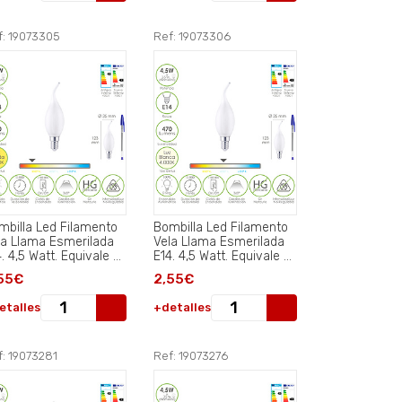
f: 19073305
Ref: 19073306
mbilla Led Filamento
Bombilla Led Filamento
la Llama Esmerilada
Vela Llama Esmerilada
. 4,5 Watt. Equivale A
E14. 4,5 Watt. Equivale A
 Watt. 470 Lumenes.
35 Watt. 470 Lumenes.
55€
2,55€
 Calida 2700º K..
Luz Neutra 4000º K..
etalles
+detalles
f: 19073281
Ref: 19073276