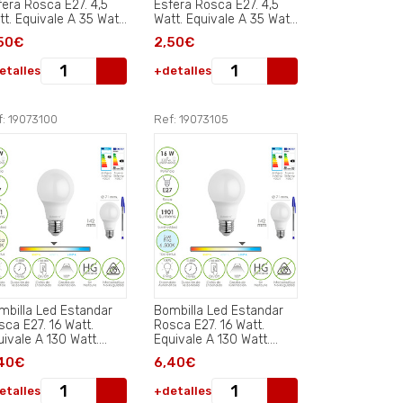
fera Rosca E27. 4,5
Esfera Rosca E27. 4,5
tt. Equivale A 35 Watt.
Watt. Equivale A 35 Watt.
0 Lumenes. Luz Calida
470 Lumenes. Luz
50€
2,50€
0º K..
Neutra 4000º K..
etalles
+detalles
f: 19073100
Ref: 19073105
mbilla Led Estandar
Bombilla Led Estandar
sca E27. 16 Watt.
Rosca E27. 16 Watt.
uivale A 130 Watt.
Equivale A 130 Watt.
01 Lumenes. Luz
1901 Lumenes. Luz Fría
40€
6,40€
anca 4000º K.).
6500º K.).
etalles
+detalles