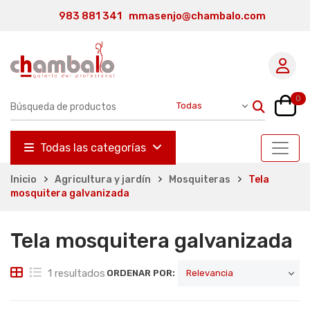
983 881 341
mmasenjo@chambalo.com
0
Todas las categorías
Inicio
Agricultura y jardín
Mosquiteras
Tela
mosquitera galvanizada
Tela mosquitera galvanizada
1 resultados
ORDENAR POR: