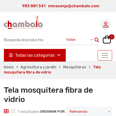
983 881 341
mmasenjo@chambalo.com
0
Todas las categorías
Inicio
Agricultura y jardín
Mosquiteras
Tela
mosquitera fibra de vidrio
Tela mosquitera fibra de
vidrio
1 resultados
ORDENAR POR: