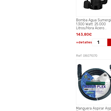
Bomba Agua Sumergi
1.300 Watt. 25.000
Litros/Hora Acero
Inoxidable. Aguas
143,80€
Sucias..
+detalles
Ref: 08071070
Manguera Aspirar Asp