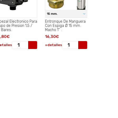
15 mm.
bezal Electronico Para
Entronque De Manguera
upo de Presion 1,5 /
Con Espiga Ø 15 mm.
2 Bares.
Macho 1" .
,80€
16,30€
etalles
+detalles