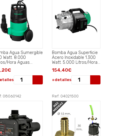
mba Agua Sumergible
Bomba Agua Superficie
0 Watt. 8.000
Acero Inoxidable 1.300
tros/Hora Aguas
Watt. 5.000 Litros/Hora
ias..
Aguas Limpias.
,20€
154,40€
etalles
+detalles
f: 08060142
Ref: 04021500