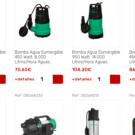
ble
Bomba Agua Sumergible
Bomba Agua Sumergible
Bo
450 Watt. 8.000
950 Watt. 14.000
45
Litros/Hora Aguas
Litros/Hora Aguas
Li
Limpias.
Sucias..
Suc
70,65€
104,20€
86
+detalles
+detalles
+d
Ref: 08064030
Ref: 08064010
Re