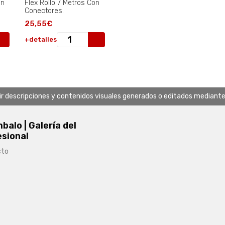
on
Flex Rollo 7 Metros Con
Conectores.
25,55€
+detalles
uir descripciones y contenidos visuales generados o editados mediante in
alo | Galería del
esional
cto