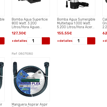
ble
Bomba Agua Superficie
Bomba Agua Sumergible
Ca
800 Watt. 3.200
Multietapa 1.000 Watt.
Gr
Litros/Hora Aguas
5.200 Litros/Hora Acero
2.
Limpias..
Inoxidable Aguas
127,30€
155,55€
62
Limpias..
+detalles
+detalles
+d
Ref: 08071080
ir
Manguera Aspirar Aspir