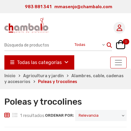
983 881 341
mmasenjo@chambalo.com
0
Todas las categorías
Inicio
Agricultura y jardín
Alambres, cable, cadenas
y accesorios
Poleas y trocolines
Poleas y trocolines
1 resultados
ORDENAR POR: