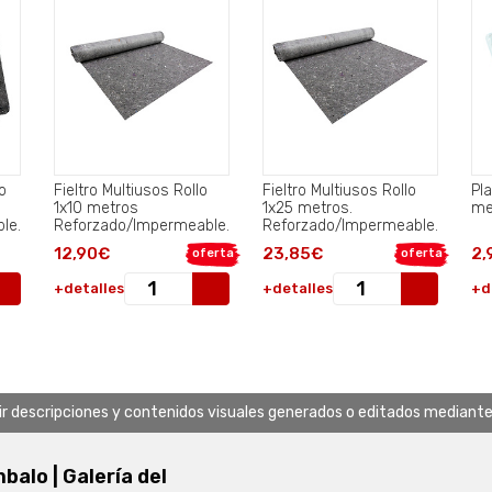
o
Fieltro Multiusos Rollo
Fieltro Multiusos Rollo
Pl
1x10 metros
1x25 metros.
le.
Reforzado/Impermeable..
Reforzado/Impermeable.
12,90€
23,85€
2,
oferta
oferta
+detalles
+detalles
+d
uir descripciones y contenidos visuales generados o editados mediante in
alo | Galería del