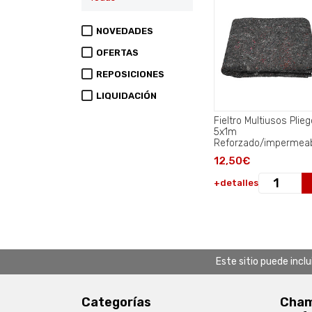
NOVEDADES
OFERTAS
REPOSICIONES
LIQUIDACIÓN
Fieltro Multiusos Plieg
5x1m
Reforzado/impermeab
12,50€
+detalles
Este sitio puede incl
Categorías
Chamb