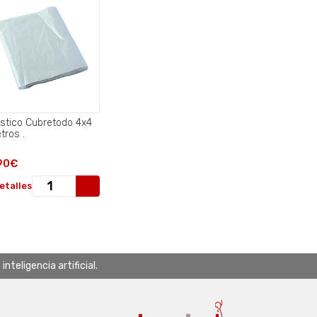
astico Cubretodo 4x4
metros .
90€
etalles
teligencia artificial.