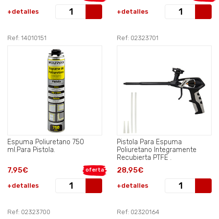
+detalles
+detalles
Ref: 14010151
Ref: 02323701
Espuma Poliuretano 750
Pistola Para Espuma
ml.Para Pistola.
Poliuretano Integramente
Recubierta PTFE .
7,95€
28,95€
oferta
+detalles
+detalles
Ref: 02323700
Ref: 02320164