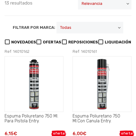
13 resultados
FILTRAR POR MARCA:
NOVEDADES
OFERTAS
REPOSICIONES
LIQUIDACIÓN
Ref: 14010162
Ref: 14010161
Espuma Poliuretano 750 Ml.
Espuma Poliuretano 750
Para Pistola Entry.
Ml.Con Canula Entry.
6,15€
6,00€
oferta
oferta