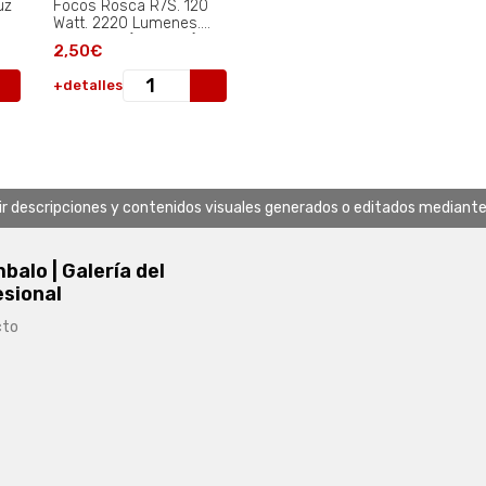
uz
Focos Rosca R7S. 120
Watt. 2220 Lumenes.
Luz Cálida (2850º K.).
2,50€
+detalles
uir descripciones y contenidos visuales generados o editados mediante in
alo | Galería del
esional
cto