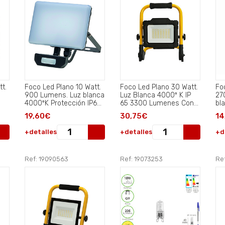
Foco Led Plano 10 Watt.
Foco Led Plano 30 Watt.
Foco
900 Lumens. Luz blanca
Luz Blanca 4000º K IP
27
4000ºK Protección IP65.
65 3300 Lumenes Con
bl
Cuerpo Aluminio. Con
Asa de Transporte.
Pr
19,60€
30,75€
14
Sensor..
Al
+detalles
+detalles
+d
Ref: 19090563
Ref: 19073253
Re