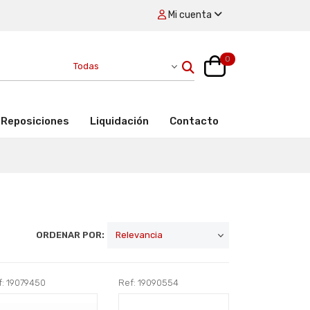
Mi cuenta
0
Reposiciones
Liquidación
Contacto
ORDENAR POR:
f: 19079450
Ref: 19090554