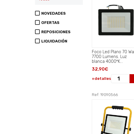
NOVEDADES
OFERTAS
REPOSICIONES
LIQUIDACIÓN
Foco Led Plano 70 Watt.
7700 Lumens. Luz
blanca 4000ºK
Protección IP65..
32,90€
+detalles
Ref: 19090566