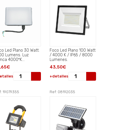
 Led Plano 30 Watt.
Foco Led Plano 100 Watt
00 Lumens. Luz
/ 4000 K / IP65 / 8000
anca 4000ºK
Lumenes.
otección IP65. Cuerpo
,65€
43,50€
uminio.
etalles
+detalles
f: 19079355
Ref: 08192035