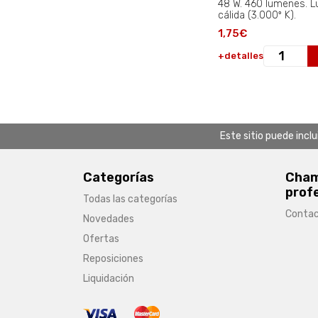
48 W. 460 lumenes. L
cálida (3.000º K).
1,75€
+detalles
Este sitio puede incl
Categorías
Chamb
prof
Todas las categorías
Conta
Novedades
Ofertas
Reposiciones
Liquidación