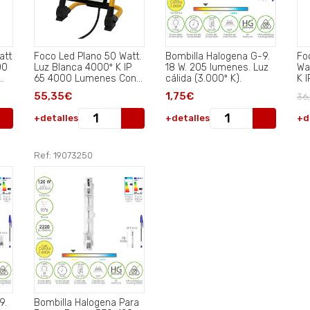
att
Foco Led Plano 50 Watt.
Bombilla Halogena G-9.
Fo
00
Luz Blanca 4000º K IP
18 W. 205 lumenes. Luz
Wa
65 4000 Lumenes Con
cálida (3.000º K).
K 
Asa de Transporte.
Co
55,35€
1,75€
36
+detalles
+detalles
+d
Ref: 19073250
9.
Bombilla Halogena Para