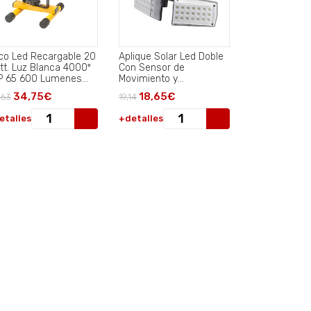
co Led Recargable 20
Aplique Solar Led Doble
tt. Luz Blanca 4000º
Con Sensor de
IP 65 600 Lumenes
Movimiento y
n Asa de Transporte.
Crepuscular 450
34,75€
18,65€
,63
19,14
Lumenes. Protección
IP65.
etalles
+detalles