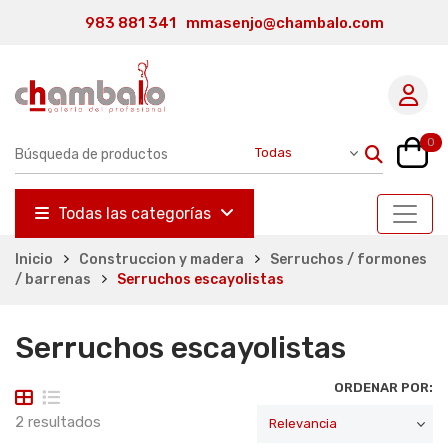
983 881 341
mmasenjo@chambalo.com
0
Todas las categorías
Inicio
Construccion y madera
Serruchos / formones
/ barrenas
Serruchos escayolistas
Serruchos escayolistas
ORDENAR POR:
2 resultados