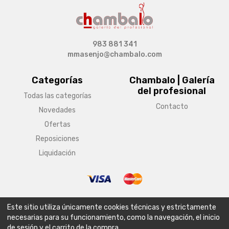
983 881 341
mmasenjo@chambalo.com
Categorías
Chambalo | Galería
del profesional
Todas las categorías
Contacto
Novedades
Ofertas
Reposiciones
Liquidación
© Copyright 2026 Chambalo | Galería del profesional
Este sitio utiliza únicamente cookies técnicas y estrictamente
Aviso legal
Condiciones generales de venta
Política de envío
necesarias para su funcionamiento, como la navegación, el inicio
de sesión y el carrito de la compra.