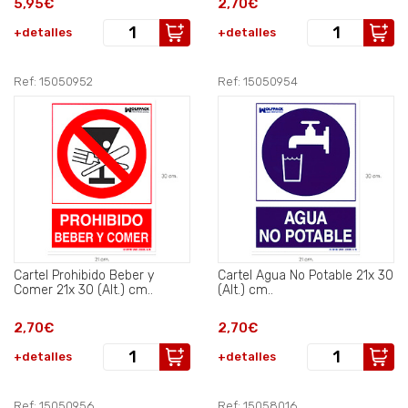
5,95€
2,70€
+detalles
+detalles
Ref: 15050952
Ref: 15050954
Cartel Prohibido Beber y
Cartel Agua No Potable 21x 30
Comer 21x 30 (Alt.) cm..
(Alt.) cm..
2,70€
2,70€
+detalles
+detalles
Ref: 15050956
Ref: 15058016