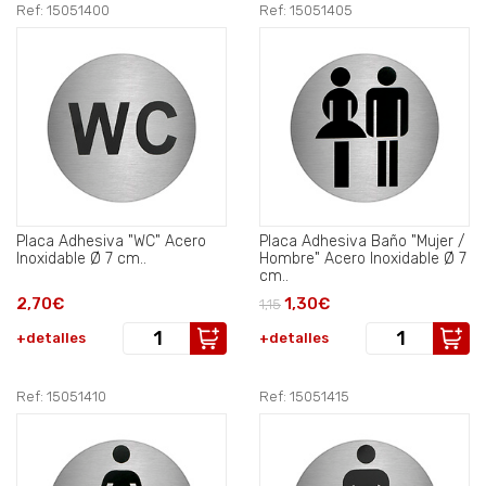
Ref: 15051400
Ref: 15051405
Placa Adhesiva "WC" Acero
Placa Adhesiva Baño "Mujer /
Inoxidable Ø 7 cm..
Hombre" Acero Inoxidable Ø 7
cm..
2,70€
1,30€
1,15
+detalles
+detalles
Ref: 15051410
Ref: 15051415