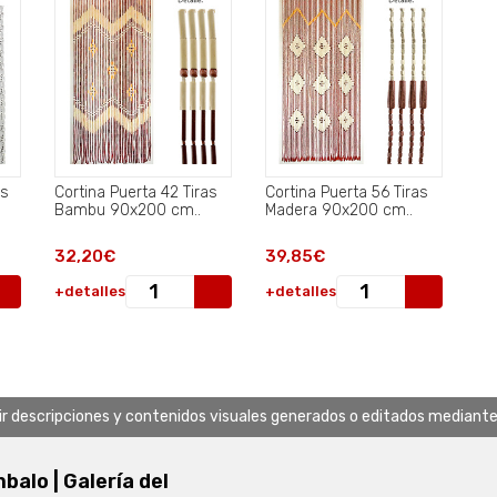
as
Cortina Puerta 42 Tiras
Cortina Puerta 56 Tiras
Bambu 90x200 cm..
Madera 90x200 cm..
32,20€
39,85€
+detalles
+detalles
uir descripciones y contenidos visuales generados o editados mediante in
alo | Galería del