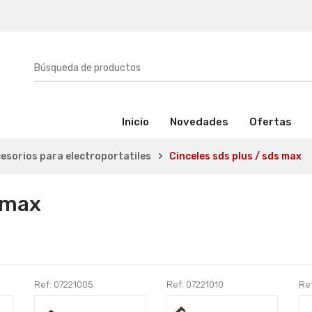
(activo)
Inicio
Novedades
Ofertas
esorios para electroportatiles
Cinceles sds plus / sds max
s max
Ref: 07221005
Ref: 07221010
Ref