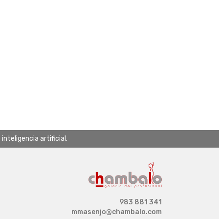
teligencia artificial.
983 881 341
mmasenjo@chambalo.com