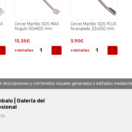
AX
Cincel Martillo SDS MAX
Cincel Martillo SDS PLUS
Angulo 50x400 mm..
Acanalado 22x250 mm..
13,35€
3,90€
+detalles
+detalles
uir descripciones y contenidos visuales generados o editados mediante in
alo | Galería del
esional
cto