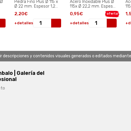
 Ø
Piedra Fino Plus Ø 115 x
Acero Inoxidable Plus Ø
Ac
Ø 22 mm. Espesor 1,2
115x Ø 22,2 mm. Espesor
11
mm..
1,0 mm..
1,
2,20€
0,95€
1,
oferta
+detalles
+detalles
+d
uir descripciones y contenidos visuales generados o editados mediante in
alo | Galería del
esional
cto