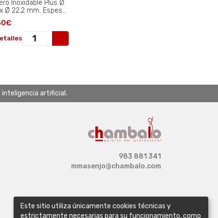
ero Inoxidable Plus Ø
5x Ø 22,2 mm. Espesor
6 mm..
50€
etalles
teligencia artificial.
983 881 341
mmasenjo@chambalo.com
Este sitio utiliza únicamente cookies técnicas y
estrictamente necesarias para su funcionamiento, como