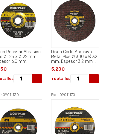
sco Repasar Abrasivo
Disco Corte Abrasivo
us Ø 125 x Ø 22 mm.
Metal Plus Ø 300 x Ø 32
Espesor 6,0 mm. .
mm. Espesor 3,2 mm. .
95€
5,20€
etalles
+detalles
: 09011130
Ref: 09011170