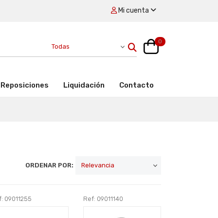
Mi cuenta
0
Reposiciones
Liquidación
Contacto
ORDENAR POR:
f: 09011255
Ref: 09011140