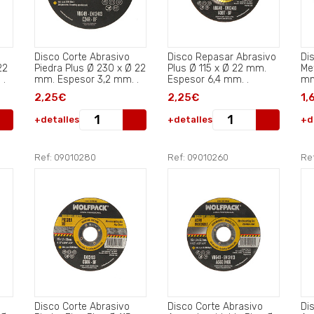
Disco Corte Abrasivo
Disco Repasar Abrasivo
Di
22
Piedra Plus Ø 230 x Ø 22
Plus Ø 115 x Ø 22 mm.
Me
mm. Espesor 3,2 mm. .
mm. Espesor 3,2 mm. .
Espesor 6,4 mm. .
mm
2,25€
2,25€
1,
+detalles
+detalles
+d
Ref: 09010280
Ref: 09010260
Re
Disco Corte Abrasivo
Disco Corte Abrasivo
Di