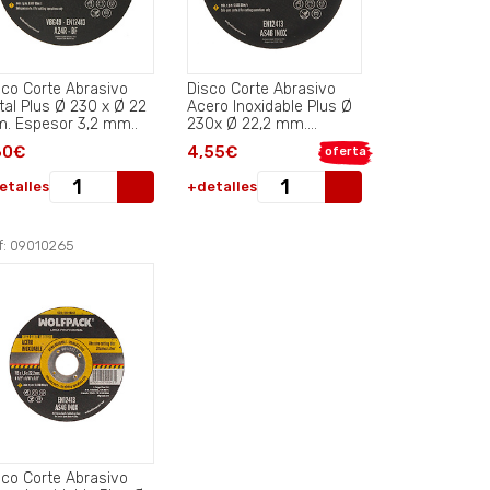
sco Corte Abrasivo
Disco Corte Abrasivo
tal Plus Ø 230 x Ø 22
Acero Inoxidable Plus Ø
. Espesor 3,2 mm..
230x Ø 22,2 mm.
Espesor 1,9 mm..
60€
4,55€
oferta
etalles
+detalles
f: 09010265
sco Corte Abrasivo