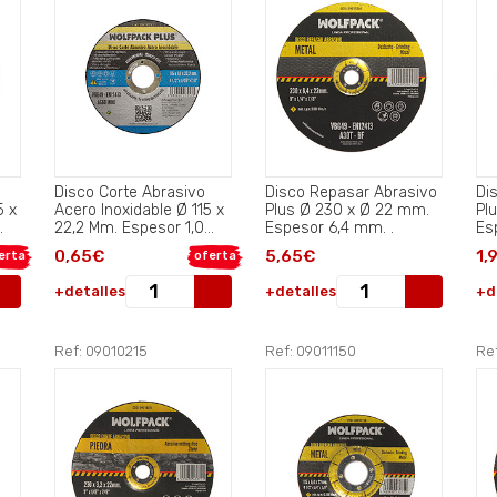
Disco Corte Abrasivo
Disco Repasar Abrasivo
Di
5 x
Acero Inoxidable Ø 115 x
Plus Ø 230 x Ø 22 mm.
Pl
22,2 Mm. Espesor 1,0
Espesor 6,4 mm. .
Mm..
0,65€
5,65€
1,
erta
oferta
+detalles
+detalles
+d
Ref: 09010215
Ref: 09011150
Ref