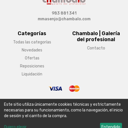
983 881 341
mmasenjo@chambalo.com
Categorías
Chambalo | Galería
del profesional
Todas las categorías
Contacto
Novedades
Ofertas
Reposiciones
Liquidación
© Copyright 2026 Chambalo | Galería del profesional
Este sitio utiliza únicamente cookies técnicas y estrictamente
Aviso legal
Condiciones generales de venta
Política de envío
necesarias para su funcionamiento, como la navegación, el inicio
de sesión y el carrito de la compra.
Política de privacidad
Política de cookies
Configurar cookies
Quiero elegir
Entendido