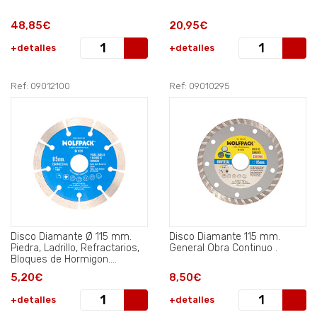
48,85€
20,95€
+detalles
+detalles
Ref: 09012100
Ref: 09010295
Disco Diamante Ø 115 mm.
Disco Diamante 115 mm.
Piedra, Ladrillo, Refractarios,
General Obra Continuo .
Bloques de Hormigon.
Segmento Diamantado 10
5,20€
8,50€
mm..
+detalles
+detalles