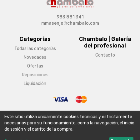
983 881 341
mmasenjo@chambalo.com
Categorías
Chambalo | Galería
del profesional
Todas las categorías
Contacto
Novedades
Ofertas
Reposiciones
Liquidación
© Copyright 2026 Chambalo | Galería del profesional
Este sitio utiliza únicamente cookies técnicas y estrictamente
Aviso legal
Condiciones generales de venta
Política de envío
necesarias para su funcionamiento, como la navegación, el inicio
de sesión y el carrito de la compra.
Política de privacidad
Política de cookies
Configurar cookies