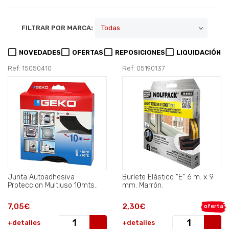
FILTRAR POR MARCA:
NOVEDADES
OFERTAS
REPOSICIONES
LIQUIDACIÓN
Ref: 15050410
Ref: 05190137
Junta Autoadhesiva
Burlete Elástico "E" 6 m. x 9
Proteccion Multiuso 10mts..
mm. Marrón.
7,05€
2,30€
oferta
+detalles
+detalles