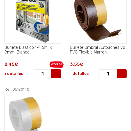
Burlete Elástico "P" 6m. x
Burlete Umbral Autoadhesivo
9mm. Blanco.
PVC Flexible Marron.
2,45€
3,55€
oferta
+detalles
+detalles
Ref: 05190140