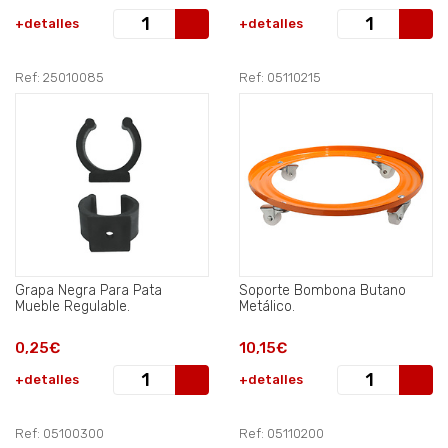
+detalles
+detalles
Ref: 25010085
Ref: 05110215
Grapa Negra Para Pata
Soporte Bombona Butano
Mueble Regulable.
Metálico.
0,25€
10,15€
+detalles
+detalles
Ref: 05100300
Ref: 05110200