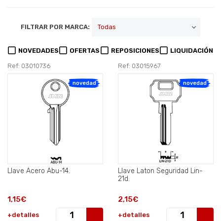
FILTRAR POR MARCA:
NOVEDADES
OFERTAS
REPOSICIONES
LIQUIDACIÓN
Ref: 03010736
Ref: 03015967
novedad
novedad
Llave Acero Abu-14.
Llave Laton Seguridad Lin-
21d.
1,15€
2,15€
+detalles
+detalles