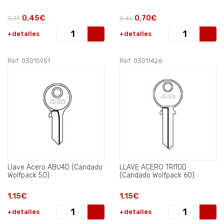
0,45€
0,70€
0,39
0,46
+detalles
+detalles
Ref: 03015951
Ref: 03011426
Llave Acero ABU4D (Candado
LLAVE ACERO TRI10D
Wolfpack 50).
(Candado Wolfpack 60) .
1,15€
1,15€
+detalles
+detalles