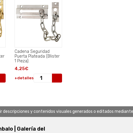
Cadena Seguridad
ter
Puerta Plateada (Blister
1 Pieza).
4,25€
+detalles
uir descripciones y contenidos visuales generados o editados mediante in
alo | Galería del