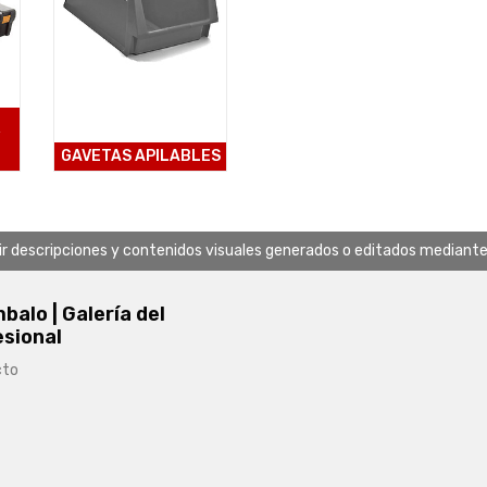
Y
GAVETAS APILABLES
uir descripciones y contenidos visuales generados o editados mediante in
alo | Galería del
esional
cto