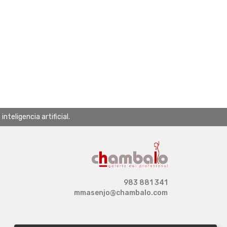
teligencia artificial.
983 881 341
mmasenjo@chambalo.com